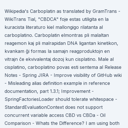
Wikipedia's Carboplatin as translated by GramTrans -
WikiTrans Tial, "CBDCA" foje estas utiligita en la
kuracista literaturo kiel mallongigo rilatanta al
carboplatino. Carboplatin elmontras pli malaltan
reagemon kaj pli malrapidan DNA ligantan kinetikon,
kvankam ĝi formas la samajn reagproduktojn en
vitrajn ĉe ekvivalentaj dozoj kun cisplatino. Male al
cisplatino, carboplatino povas esti sentema al Release
Notes - Spring JIRA - Improve visibility of GitHub wiki
- Misleading alias definition example in reference
documentation, part 1.3.1; Improvement -
SpringFactoriesLoader should tolerate whitespace -
StandardEvaluationContext does not support
concurrent variable access CBD vs CBDa - Oil
Comparison - Whats the Difference? I am using both