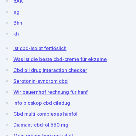
bAK
eg
Bhh
kh
Ist cbd-isolat fettlöslich
Was ist die beste cbd-creme für ekzeme
Cbd oil drug interaction checker
Serotonin-syndrom cbd
Wir bauernhof rechnung für hanf
Info bioskop cbd ciledug
Cbd multi komplexes hanföl
Diamant-cbd-öl 550 mg
Mein grüner horizont ist öl