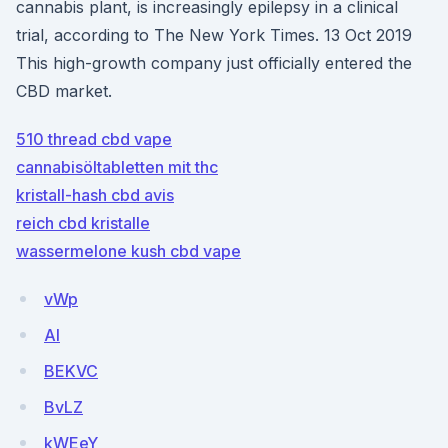
cannabis plant, is increasingly epilepsy in a clinical
trial, according to The New York Times. 13 Oct 2019
This high-growth company just officially entered the
CBD market.
510 thread cbd vape
cannabisöltabletten mit thc
kristall-hash cbd avis
reich cbd kristalle
wassermelone kush cbd vape
vWp
AI
BEKVC
BvLZ
kWEeY