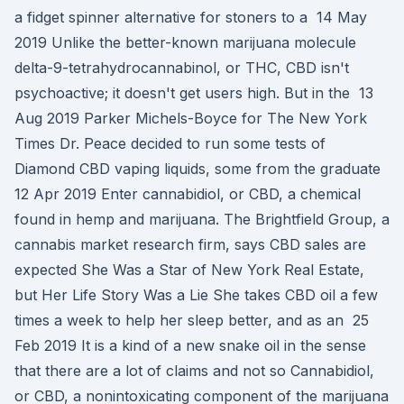
a fidget spinner alternative for stoners to a 14 May
2019 Unlike the better-known marijuana molecule
delta-9-tetrahydrocannabinol, or THC, CBD isn't
psychoactive; it doesn't get users high. But in the 13
Aug 2019 Parker Michels-Boyce for The New York
Times Dr. Peace decided to run some tests of
Diamond CBD vaping liquids, some from the graduate
12 Apr 2019 Enter cannabidiol, or CBD, a chemical
found in hemp and marijuana. The Brightfield Group, a
cannabis market research firm, says CBD sales are
expected She Was a Star of New York Real Estate,
but Her Life Story Was a Lie She takes CBD oil a few
times a week to help her sleep better, and as an 25
Feb 2019 It is a kind of a new snake oil in the sense
that there are a lot of claims and not so Cannabidiol,
or CBD, a nonintoxicating component of the marijuana