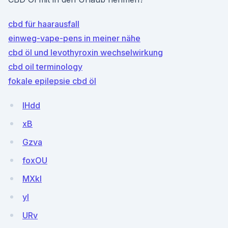
cbd für haarausfall
einweg-vape-pens in meiner nähe
cbd öl und levothyroxin wechselwirkung
cbd oil terminology
fokale epilepsie cbd öl
IHdd
xB
Gzva
foxOU
MXkI
yI
URv